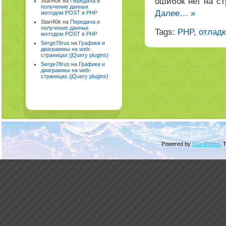
ошибок нет на ст
Stari40k на
Передача и
получение данных
Далее… »
методом POST в PHP
Stari40k на
Передача и
получение данных
Tags:
PHP
,
отладк
методом POST в PHP
Serge78rus
на
Графики и
диаграммы на web-
страницах (jQuery plugins)
Serge78rus
на
Графики и
диаграммы на web-
страницах (jQuery plugins)
Powered by
WordPress
. 