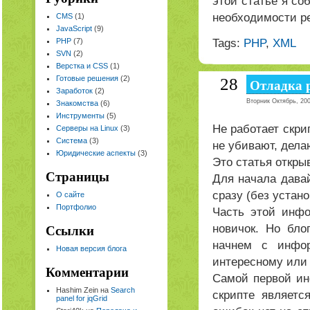
этой статье я со
необходимости р
CMS
(1)
JavaScript
(9)
Tags:
PHP
,
XML
PHP
(7)
SVN
(2)
Верстка и CSS
(1)
Готовые решения
(2)
28
Отладка p
Заработок
(2)
Вторник Октябрь, 200
Знакомства
(6)
Инструменты
(5)
Не работает скри
Серверы на Linux
(3)
Система
(3)
не убивают, дела
Юридические аспекты
(3)
Это статья откры
Страницы
Для начала дава
сразу (без устан
О сайте
Портфолио
Часть этой инфо
новичок. Но бло
Ссылки
начнем с инфор
Новая версия блога
интересному или 
Комментарии
Самой первой ин
Hashim Zein на
Search
скрипте являетс
panel for jqGrid