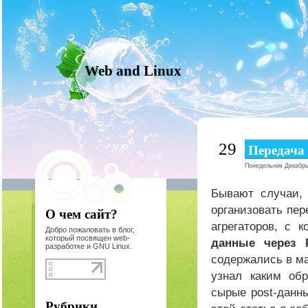
Web and Linux
29
Передача
Понедельник Декабрь
Бывают случаи,
организовать пе
О чем сайт?
агрегаторов, с 
Добро пожаловать в блог,
который посвящен web-
данные через 
разработке и GNU Linux.
содержались в м
узнал каким об
сырые post-данн
Рубрики