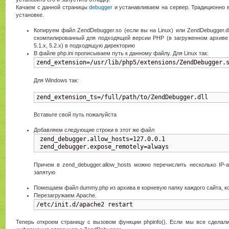
Качаем с данной страницы
debugger
и устанавливаем на сервер. Традиционно в
установке.
Копируем файл ZendDebugger.so (если вы на Linux) или ZendDebugger.d
скомпилированный для подходящей версии PHP (в загруженном архиве ест
5.1.x, 5.2.x) в подходящую директорию
В файле php.ini прописываем путь к данному файлу. Для Linux так:
zend_extension=/usr/lib/php5/extensions/ZendDebugger.
Для Windows так:
zend_extension_ts=/full/path/to/ZendDebugger.dll
Вставьте свой путь пожалуйста
Добавляем следующие строки в этот же файл
 zend_debugger.allow_hosts=127.0.0.1

 zend_debugger.expose_remotely=always
Причем в zend_debugger.allow_hosts можно перечислить несколько IP
запятую
Помещаем файл dummy.php из архива в корневую папку каждого сайта, к
Перезагружаем Apache.
/etc/init.d/apache2 restart
Теперь откроем страницу с вызовом функции phpinfo(). Если мы все сделали