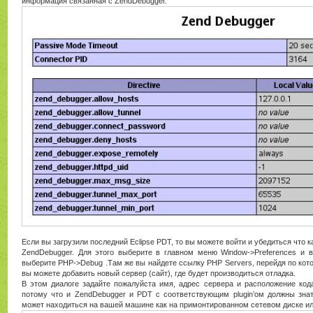
информация связанная с ZendDebugger.
Если вы загрузили последний Eclipse PDT, то вы можете войти и убедиться что к
ZendDebugger. Для этого выберите в главном меню Window->Preferences и 
выберите PHP->Debug .Там же вы найдете ссылку PHP Servers, перейдя по кото
вы можете добавить новый сервер (сайт), где будет производиться отладка.
В этом диалоге задайте пожалуйста имя, адрес сервера и расположение код
потому что и ZendDebugger и PDT с соответствующим plugin’ом должны знат
может находиться на вашей машине как на примонтированном сетевом диске или