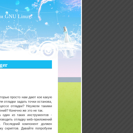
 и GNU Linux
ger
торые просто нам дают кое какую
я отладки задать точки останова,
оцессе отладки? Неужели такими
ий? Конечно же это не так.
 один из таких инструментов -
оизводить отладку web-приложений
. Последний компонент должен
ку скриптов. Давайте попробуем