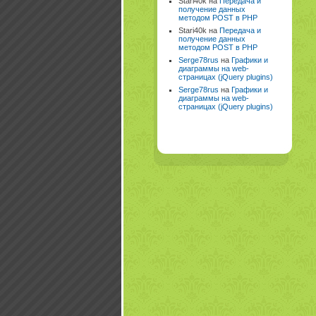
Stari40k на
Передача и
получение данных
методом POST в PHP
Stari40k на
Передача и
получение данных
методом POST в PHP
Serge78rus
на
Графики и
диаграммы на web-
страницах (jQuery plugins)
Serge78rus
на
Графики и
диаграммы на web-
страницах (jQuery plugins)