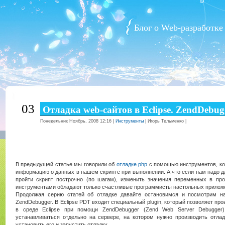
Блог о Web-разработке
03
Отладка web-сайтов в Eclipse. ZendDebug
Понедельник Ноябрь, 2008 12:16 |
Инструменты
| Игорь Тельменко |
В предыдущей статье мы говорили об
отладке php
с помощью инструментов, ко
информацию о данных в нашем скрипте при выполнении. А что если нам надо дл
пройти скрипт построчно (по шагам), изменить значения переменных в пр
инструментами обладают только счастливые программисты настольных приложен
Продолжая серию статей об отладке давайте остановимся и посмотрим на
ZendDebugger. В Eclipse PDT входит специальный plugin, который позволяет пр
в среде Eclipse при помощи ZendDebugger (Zend Web Server Debugger)
устанавливаться отдельно на сервере, на котором нужно производить отлад
установить его и запустить отладку.