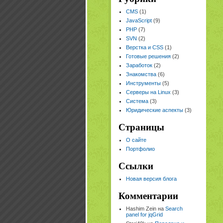
CMS
(1)
JavaScript
(9)
PHP
(7)
SVN
(2)
Верстка и CSS
(1)
Готовые решения
(2)
Заработок
(2)
Знакомства
(6)
Инструменты
(5)
Серверы на Linux
(3)
Система
(3)
Юридические аспекты
(3)
Страницы
О сайте
Портфолио
Ссылки
Новая версия блога
Комментарии
Hashim Zein на
Search
panel for jqGrid