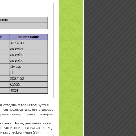
ак отладчик у вас используется
в появившемся диалоге в дереве
рой вы увидите диалог, в котором
а сайта. Последнее очень важно,
ь какой файл отлаживается. Код
 как checkout через SVN.